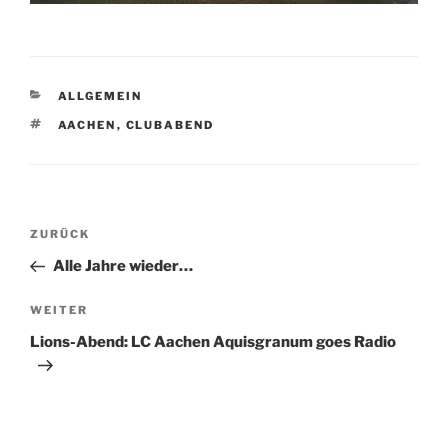
KATEGORIEN
ALLGEMEIN
SCHLAGWÖRTER
AACHEN
,
CLUBABEND
Beitragsnavigation
Vorheriger
ZURÜCK
Beitrag
Alle Jahre wieder…
Nächster
WEITER
Beitrag
Lions-Abend: LC Aachen Aquisgranum goes Radio